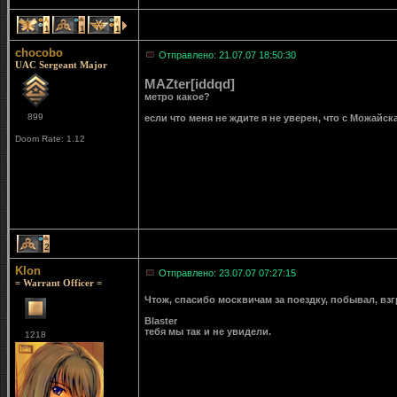
1
1
1
chocobo
Отправлено: 21.07.07 18:50:30
UAC Sergeant Major
MAZter[iddqd]
метро какое?
899
если что меня не ждите я не уверен, что с Можайска
Doom Rate: 1.12
2
Klon
Отправлено: 23.07.07 07:27:15
= Warrant Officer =
Чтож, спасибо москвичам за поездку, побывал, взг
Blaster
тебя мы так и не увидели.
1218