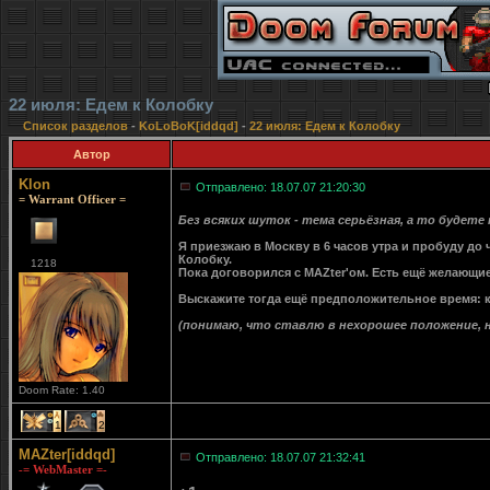
22 июля: Едем к Колобку
Список разделов
-
KoLoBoK[iddqd]
-
22 июля: Едем к Колобку
Автор
Klon
Отправлено: 18.07.07 21:20:30
= Warrant Officer =
Без всяких шуток - тема серьёзная, а то будете
Я приезжаю в Москву в 6 часов утра и пробуду до 
Колобку.
1218
Пока договорился с MAZter'ом. Есть ещё желающи
Выскажите тогда ещё предположительное время: кт
(понимаю, что ставлю в нехорошее положение, на
Doom Rate: 1.40
1
2
MAZter[iddqd]
Отправлено: 18.07.07 21:32:41
-= WebMaster =-