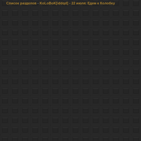
Список разделов
-
KoLoBoK[iddqd]
- 22 июля: Едем к Колобку