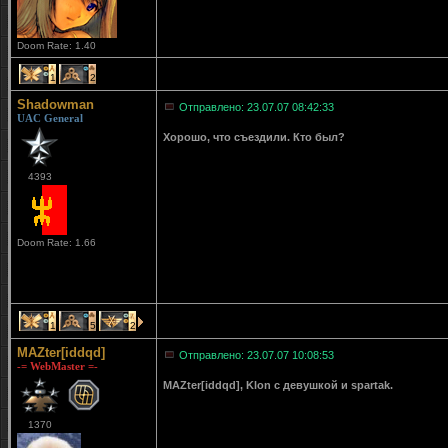
Doom Rate: 1.40
1
2
Shadowman
Отправлено: 23.07.07 08:42:33
UAC General
Хорошо, что съездили. Кто был?
4393
Doom Rate: 1.66
1
5
2
MAZter[iddqd]
Отправлено: 23.07.07 10:08:53
-= WebMaster =-
MAZter[iddqd], Klon с девушкой и spartak.
1370