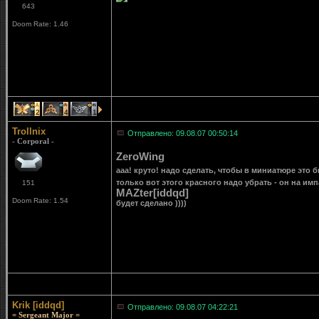
643
Doom Rate: 1.46
2
4
1
Trollnix
Отправлено: 09.08.07 00:50:14
- Corporal -
ZeroWing
ааа! круто! надо сделать, чтобы в миниатюре это б
только вот этого красного надо убрать - он на им
151
MAZter[iddqd]
Doom Rate: 1.54
будет сделано ))))
Krik [iddqd]
Отправлено: 09.08.07 04:22:21
= Sergeant Major =