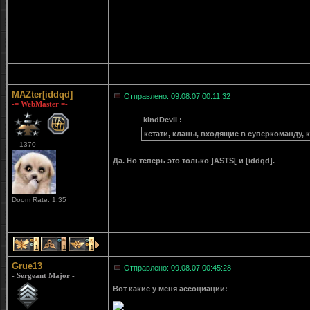
MAZter[iddqd]
Отправлено: 09.08.07 00:11:32
-= WebMaster =-
kindDevil :
кстати, кланы, входящие в суперкоманду, 
1370
Да. Но теперь это только ]ASTS[ и [iddqd].
Doom Rate: 1.35
1
1
1
Grue13
Отправлено: 09.08.07 00:45:28
- Sergeant Major -
Вот какие у меня ассоциации: