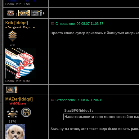
Doom Rate: 1.58
1
2
1
Krik [iddqd]
Отправлено: 09.08.07 11:03:37
= Sergeant Major =
Просто слово супер приелось к йопнутым америка
708
Doom Rate: 0.90
2
MAZter[iddqd]
Отправлено: 09.08.07 11:04:49
-= WebMaster =-
StasBFG[iddqd] :
Наше комьюнити тоже можно спокойно назв
1370
Stas, ну ты отжег, этот текст надо было писать р