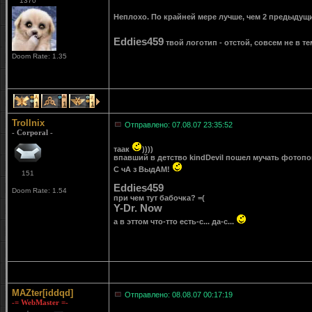
1370
Неплохо. По крайней мере лучше, чем 2 предыдущ
Eddies459
твой логотип - отстой, совсем не в те
Doom Rate: 1.35
1
1
1
Trollnix
Отправлено: 07.08.07 23:35:52
- Corporal -
таак
))))
впавший в детство kindDevil пошел мучать фотопоп
С чА з ВыдАМ!
151
Eddies459
Doom Rate: 1.54
при чем тут бабочка? =(
Y-Dr. Now
а в эттом что-тто есть-с... да-с...
MAZter[iddqd]
Отправлено: 08.08.07 00:17:19
-= WebMaster =-