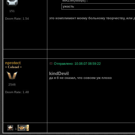
MAZter[iddqd] :
ужасть
151
это комплимент моему больному творчеству, или д
Doom Rate: 1.54
nprotect
Отправлено: 10.08.07 08:59:22
= Colonel =
kindDevil
да я б не сказал, что совсем уж плохо
2546
Doom Rate: 1.48
1
2