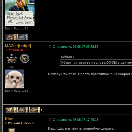
Doom Rate: 1.15
2
1
MAZter[iddqd]
Отправлено: 08.08.07 09:58:59
-= WebMaster =-
sobran :
Убери ток месиво из слова DOOM в центре
1370
Пожалуй ты прав. Просто логотипчик был собран н
Doom Rate: 1.35
1
1
1
Klon
Отправлено: 08.08.07 17:45:15
= Warrant Officer =
Иех... Щас и я чёнить попробую сделать..