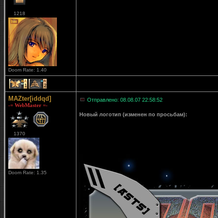
1218
Doom Rate: 1.40
1
2
MAZter[iddqd]
Отправлено: 08.08.07 22:58:52
-= WebMaster =-
Новый логотип (изменен по просьбам):
1370
Doom Rate: 1.35