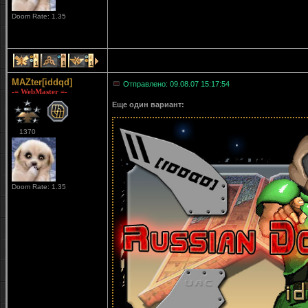
Doom Rate: 1.35
1
1
1
MAZter[iddqd]
Отправлено: 09.08.07 15:17:54
-= WebMaster =-
Еще один вариант:
1370
Doom Rate: 1.35