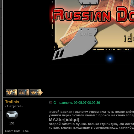
1
1
1
Trollnix
Отправлено: 09.08.07 00:02:36
- Corporal -
я свой вариант выложу утром или чуть позже днём 
умники переключили канал с прокси на свою аппара
MAZter[iddqd]
151
второй заметно лучше. только где видно, что лог
кстати, кланы, входящие в суперкоманду, как-ниб
Doom Rate: 1.54