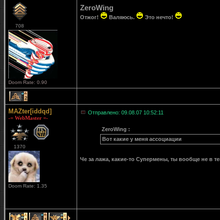
ZeroWing
Отжог!
Валяюсь.
Это нечто!
708
Doom Rate: 0.90
2
MAZter[iddqd]
Отправлено: 09.08.07 10:52:11
-= WebMaster =-
ZeroWing :
Вот какие у меня ассоциации
1370
Че за лажа, какие-то Супермены, ты вообще не в те
Doom Rate: 1.35
1
1
1