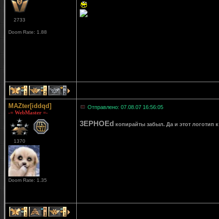
2733
Doom Rate: 1.88
1
2
2
MAZter[iddqd]
Отправлено: 07.08.07 16:56:05
-= WebMaster =-
3EPHOEd
копирайты забыл. Да и этот логотип к
1370
Doom Rate: 1.35
1
1
1