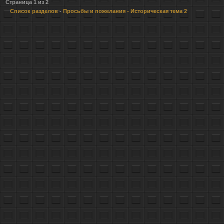
Страница
1
из
2
Список разделов
-
Просьбы и пожелания
- Историческая тема 2