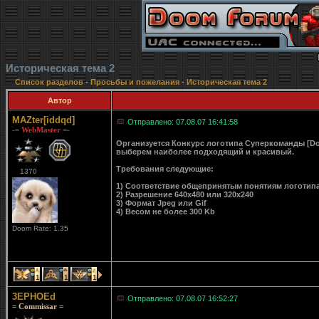
Историческая тема 2
Список разделов
-
Просьбы и пожелания
-
Историческая тема 2
Автор
MAZter[iddqd]
Отправлено: 07.08.07 16:41:58
-= WebMaster =-
Организуется Конкурс логотипа Суперкоманды [D
выберем наиболее подходящий и красивый.
Требования следующие:
1370
1) Соответствие общепринятым понятиям логотип
2) Разрешение 640x480 или 320x240
3) Формат Jpeg или Gif
4) Весом не более 300 Kb
Doom Rate: 1.35
1
1
1
3EPHOEd
Отправлено: 07.08.07 16:52:27
= Commissar =