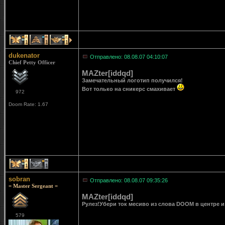
1
1
1
dukenator
Отправлено: 08.08.07 04:10:07
Chief Petty Officer
MAZter[iddqd]
Замечательный логотип получился!
Вот только на сникерс смахивает
972
Doom Rate: 1.67
1
1
sobran
Отправлено: 08.08.07 09:35:26
= Master Sergeant =
MAZter[iddqd]
Рулез!Убери ток месиво из слова DOOM в центре и
579