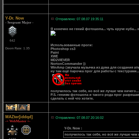
Y-Dr. Now
Отправлено: 07.08.07 19:35:11
- Sergeant Major -
Я конечно не гений фотошопа... чуть круче нуба...
642
Использованные проги:
Doom Rate: 1.35
Photoshop cs3
Paint
XWE
MD2VIEVER
NortonCommander ))
WinAmp (звучала музычка из дума для создания ат
ну там ещё парочка прог для работы с текстурами..
получилось так себе, но всё же лучше чем ничего...
P.S. гениям фотошопа и такого рода прог разреша
сделать с ней что хотите.
1
1
MAZter[iddqd]
Отправлено: 07.08.07 20:16:02
-= WebMaster =-
Y-Dr. Now :
получилось так себе, но всё же лучше чем н