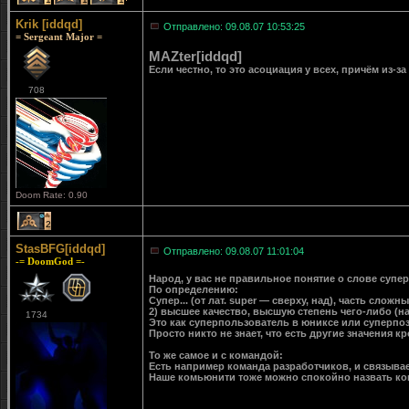
Krik [iddqd]
Отправлено: 09.08.07 10:53:25
= Sergeant Major =
MAZter[iddqd]
Если честно, то это асоциация у всех, причём из-за
708
Doom Rate: 0.90
2
StasBFG[iddqd]
Отправлено: 09.08.07 11:01:04
-= DoomGod =-
Народ, у вас не правильное понятие о слове супер
По определению:
Супер... (от лат. super — сверху, над), часть сло
2) высшее качество, высшую степень чего-либо (на
1734
Это как суперпользователь в юниксе или суперпози
Просто никто не знает, что есть другие значения к
То же самое и с командой:
Есть например команда разработчиков, и связывае
Наше комьюнити тоже можно спокойно назвать ком