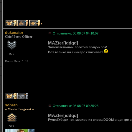
1
1
1
dukenator
Отправлено: 08.08.07 04:10:07
Chief Petty Officer
MAZter[iddqd]
Замечательный логотип получился!
Вот только на сникерс смахивает
972
Doom Rate: 1.67
1
1
sobran
Отправлено: 08.08.07 09:35:26
= Master Sergeant =
MAZter[iddqd]
Рулез!Убери ток месиво из слова DOOM в центре и
579