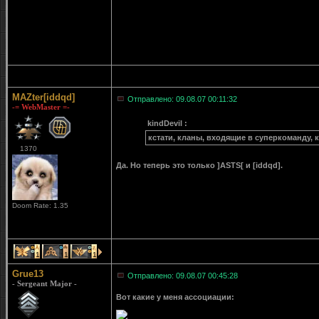
MAZter[iddqd]
Отправлено: 09.08.07 00:11:32
-= WebMaster =-
kindDevil :
кстати, кланы, входящие в суперкоманду, 
1370
Да. Но теперь это только ]ASTS[ и [iddqd].
Doom Rate: 1.35
1
1
1
Grue13
Отправлено: 09.08.07 00:45:28
- Sergeant Major -
Вот какие у меня ассоциации: