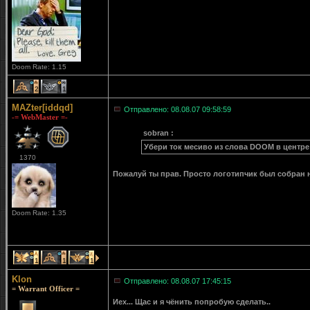
Doom Rate: 1.15
2
1
MAZter[iddqd]
Отправлено: 08.08.07 09:58:59
-= WebMaster =-
sobran :
Убери ток месиво из слова DOOM в центре
1370
Пожалуй ты прав. Просто логотипчик был собран н
Doom Rate: 1.35
1
1
1
Klon
Отправлено: 08.08.07 17:45:15
= Warrant Officer =
Иех... Щас и я чёнить попробую сделать..