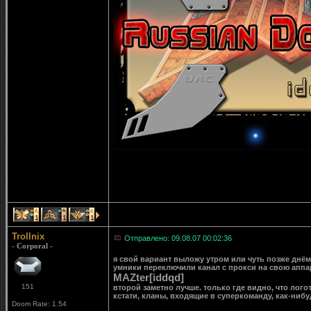
1
1
1
Trollnix
Отправлено: 09.08.07 00:02:36
- Corporal -
я свой вариант выложу утром или чуть позже днём 
умники переключили канал с прокси на свою аппара
MAZter[iddqd]
151
второй заметно лучше. только где видно, что лог
кстати, кланы, входящие в суперкоманду, как-ниб
Doom Rate: 1.54