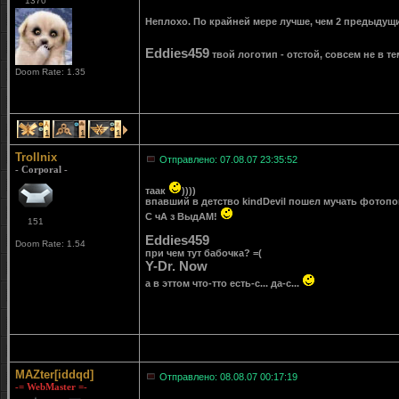
1370
Неплохо. По крайней мере лучше, чем 2 предыдущ
Eddies459
твой логотип - отстой, совсем не в те
Doom Rate: 1.35
1
1
1
Trollnix
Отправлено: 07.08.07 23:35:52
- Corporal -
таак
))))
впавший в детство kindDevil пошел мучать фотопоп
С чА з ВыдАМ!
151
Eddies459
Doom Rate: 1.54
при чем тут бабочка? =(
Y-Dr. Now
а в эттом что-тто есть-с... да-с...
MAZter[iddqd]
Отправлено: 08.08.07 00:17:19
-= WebMaster =-