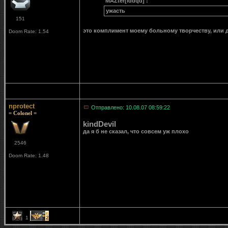
MAZter[iddqd] :
ужасть
151
это комплимент моему больному творчеству, или д
Doom Rate: 1.54
nprotect
Отправлено: 10.08.07 08:59:22
= Colonel =
kindDevil
да я б не сказал, что совсем уж плохо
2546
Doom Rate: 1.48
1
2