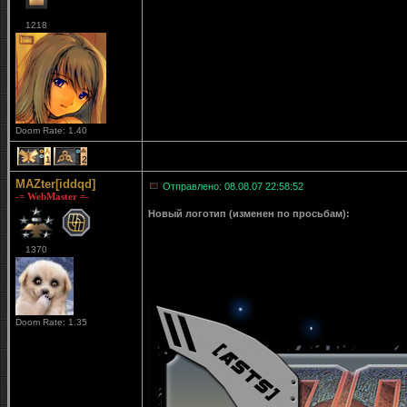
1218
Doom Rate: 1.40
1
2
MAZter[iddqd]
Отправлено: 08.08.07 22:58:52
-= WebMaster =-
Новый логотип (изменен по просьбам):
1370
Doom Rate: 1.35