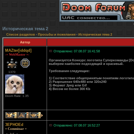
Историческая тема 2
Список разделов
-
Просьбы и пожелания
-
Историческая тема 2
Автор
MAZter[iddqd]
Отправлено: 07.08.07 16:41:58
-= WebMaster =-
Организуется Конкурс логотипа Суперкоманды [D
выберем наиболее подходящий и красивый.
Требования следующие:
1370
1) Соответствие общепринятым понятиям логотип
2) Разрешение 640x480 или 320x240
3) Формат Jpeg или Gif
4) Весом не более 300 Kb
Doom Rate: 1.35
1
1
1
3EPHOEd
Отправлено: 07.08.07 16:52:27
= Commissar =