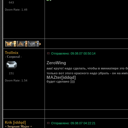
643
Doom Rate: 1.46
2
4
1
Trollnix
Отправлено: 09.08.07 00:50:14
- Corporal -
ZeroWing
ааа! круто! надо сделать, чтобы в миниатюре это б
только вот этого красного надо убрать - он на им
151
MAZter[iddqd]
Doom Rate: 1.54
будет сделано ))))
Krik [iddqd]
Отправлено: 09.08.07 04:22:21
= Sergeant Major =