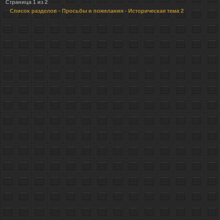
Страница
1
из
2
Список разделов
-
Просьбы и пожелания
- Историческая тема 2