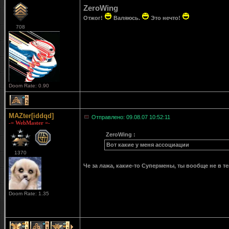
ZeroWing
Отжог!
Валяюсь.
Это нечто!
708
Doom Rate: 0.90
2
MAZter[iddqd]
Отправлено: 09.08.07 10:52:11
-= WebMaster =-
ZeroWing :
Вот какие у меня ассоциации
1370
Че за лажа, какие-то Супермены, ты вообще не в те
Doom Rate: 1.35
1
1
1