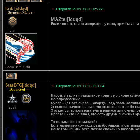
Krik [iddqd]
Отправлено: 09.08.07 10:53:25
= Sergeant Major =
MAZter[iddqd]
Если честно, то это асоциация у всех, причём из-за
708
Doom Rate: 0.90
2
StasBFG[iddqd]
Отправлено: 09.08.07 11:01:04
-= DoomGod =-
Народ, у вас не правильное понятие о слове супер
По определению:
Супер... (от лат. super — сверху, над), часть сло
2) высшее качество, высшую степень чего-либо (на
1734
Это как суперпользователь в юниксе или суперпози
Просто никто не знает, что есть другие значения к
То же самое и с командой:
Есть например команда разработчиков, и связывае
Наше комьюнити тоже можно спокойно назвать ком