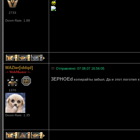
2733
Doom Rate: 1.88
1
2
2
MAZter[iddqd]
Отправлено: 07.08.07 16:56:05
-= WebMaster =-
3EPHOEd
копирайты забыл. Да и этот логотип к
1370
Doom Rate: 1.35
1
1
1