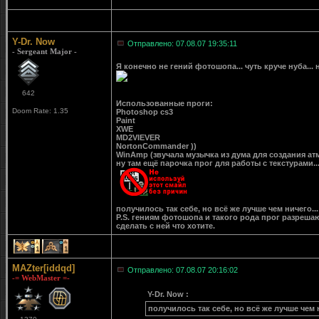
Y-Dr. Now
Отправлено: 07.08.07 19:35:11
- Sergeant Major -
Я конечно не гений фотошопа... чуть круче нуба...
642
Использованные проги:
Doom Rate: 1.35
Photoshop cs3
Paint
XWE
MD2VIEVER
NortonCommander ))
WinAmp (звучала музычка из дума для создания ат
ну там ещё парочка прог для работы с текстурами..
получилось так себе, но всё же лучше чем ничего...
P.S. гениям фотошопа и такого рода прог разреша
сделать с ней что хотите.
1
1
MAZter[iddqd]
Отправлено: 07.08.07 20:16:02
-= WebMaster =-
Y-Dr. Now :
получилось так себе, но всё же лучше чем н