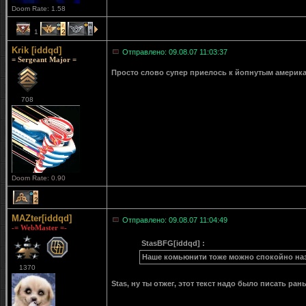
Doom Rate: 1.58
1
2
1
Krik [iddqd]
Отправлено: 09.08.07 11:03:37
= Sergeant Major =
Просто слово супер приелось к йопнутым америка
708
Doom Rate: 0.90
2
MAZter[iddqd]
Отправлено: 09.08.07 11:04:49
-= WebMaster =-
StasBFG[iddqd] :
Наше комьюнити тоже можно спокойно назв
1370
Stas, ну ты отжег, этот текст надо было писать р