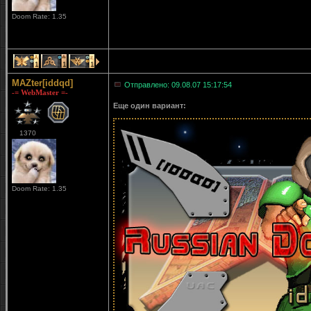
Doom Rate: 1.35
1
1
1
MAZter[iddqd]
Отправлено: 09.08.07 15:17:54
-= WebMaster =-
Еще один вариант:
1370
Doom Rate: 1.35