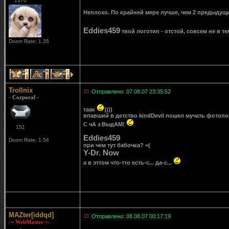
1370
Неплохо. По крайней мере лучше, чем 2 предыдущ
Eddies459
твой логотип - отстой, совсем не в те
Doom Rate: 1.35
1
1
1
Trollnix
Отправлено: 07.08.07 23:35:52
- Corporal -
таак
))))
впавший в детство kindDevil пошел мучать фотопоп
С чА з ВыдАМ!
151
Eddies459
Doom Rate: 1.54
при чем тут бабочка? =(
Y-Dr. Now
а в эттом что-тто есть-с... да-с...
MAZter[iddqd]
Отправлено: 08.08.07 00:17:19
-= WebMaster =-