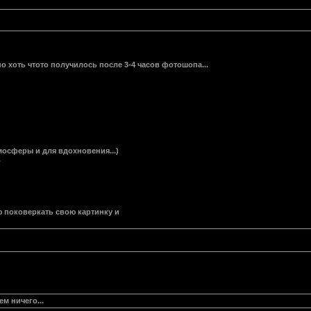
 но хоть чтото получилось после 3-4 часов фотошопа...
мосферы и для вдохновения...)
.
ю поковеркать свою картинку и
ем ничего...