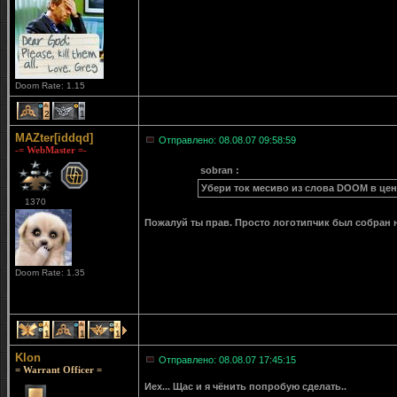
Doom Rate: 1.15
2
1
MAZter[iddqd]
Отправлено: 08.08.07 09:58:59
-= WebMaster =-
sobran :
Убери ток месиво из слова DOOM в цен
1370
Пожалуй ты прав. Просто логотипчик был собран н
Doom Rate: 1.35
1
1
1
Klon
Отправлено: 08.08.07 17:45:15
= Warrant Officer =
Иех... Щас и я чёнить попробую сделать..