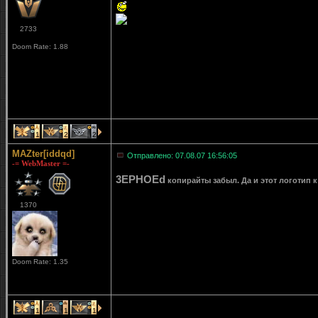
2733
Doom Rate: 1.88
1
2
2
MAZter[iddqd]
Отправлено: 07.08.07 16:56:05
-= WebMaster =-
3EPHOEd
копирайты забыл. Да и этот логотип к
1370
Doom Rate: 1.35
1
1
1