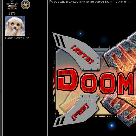
Рисовать походу никто не умеет (или не хочет).
1370
Doom Rate: 1.35