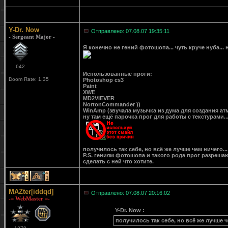
Y-Dr. Now
Отправлено: 07.08.07 19:35:11
- Sergeant Major -
Я конечно не гений фотошопа... чуть круче нуба...
642
Использованные проги:
Doom Rate: 1.35
Photoshop cs3
Paint
XWE
MD2VIEVER
NortonCommander ))
WinAmp (звучала музычка из дума для создания ат
ну там ещё парочка прог для работы с текстурами..
получилось так себе, но всё же лучше чем ничего...
P.S. гениям фотошопа и такого рода прог разреша
сделать с ней что хотите.
1
1
MAZter[iddqd]
Отправлено: 07.08.07 20:16:02
-= WebMaster =-
Y-Dr. Now :
получилось так себе, но всё же лучше ч