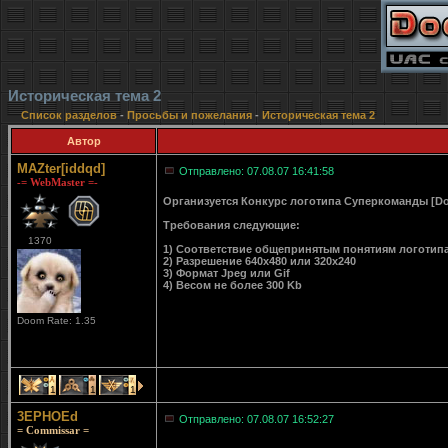
Историческая тема 2
Список разделов
-
Просьбы и пожелания
-
Историческая тема 2
Автор
MAZter[iddqd]
Отправлено: 07.08.07 16:41:58
-= WebMaster =-
Организуется Конкурс логотипа Суперкоманды [D
Требования следующие:
1370
1) Соответствие общепринятым понятиям логотип
2) Разрешение 640x480 или 320x240
3) Формат Jpeg или Gif
4) Весом не более 300 Kb
Doom Rate: 1.35
1
1
1
3EPHOEd
Отправлено: 07.08.07 16:52:27
= Commissar =