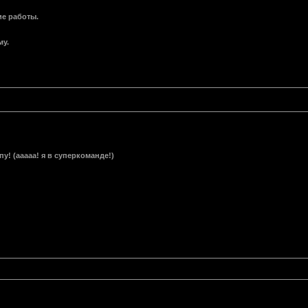
ие работы.
му.
у! (ааааа! я в суперкоманде!)