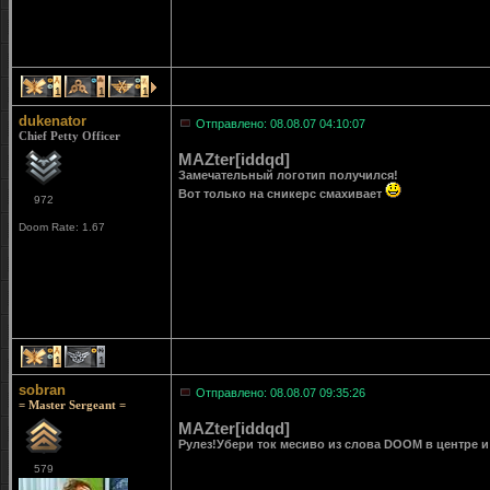
1
1
1
dukenator
Отправлено: 08.08.07 04:10:07
Chief Petty Officer
MAZter[iddqd]
Замечательный логотип получился!
Вот только на сникерс смахивает
972
Doom Rate: 1.67
1
1
sobran
Отправлено: 08.08.07 09:35:26
= Master Sergeant =
MAZter[iddqd]
Рулез!Убери ток месиво из слова DOOM в центре и
579