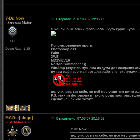
Y-Dr. Now
Отправлено: 07.08.07 19:35:11
- Sergeant Major -
Я конечно не гений фотошопа... чуть круче нуба...
642
Использованные проги:
Doom Rate: 1.35
Photoshop cs3
Paint
XWE
MD2VIEVER
NortonCommander ))
WinAmp (звучала музычка из дума для создания ат
ну там ещё парочка прог для работы с текстурами..
получилось так себе, но всё же лучше чем ничего...
P.S. гениям фотошопа и такого рода прог разреша
сделать с ней что хотите.
1
1
MAZter[iddqd]
Отправлено: 07.08.07 20:16:02
-= WebMaster =-
Y-Dr. Now :
получилось так себе, но всё же лучше ч