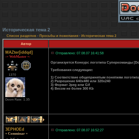
Историческая тема 2
Список разделов
-
Просьбы и пожелания
-
Историческая тема 2
Автор
MAZter[iddqd]
Отправлено: 07.08.07 16:41:58
-= WebMaster =-
Организуется Конкурс логотипа Суперкоманды [D
Требования следующие:
1370
1) Соответствие общепринятым понятиям логотип
2) Разрешение 640x480 или 320x240
3) Формат Jpeg или Gif
4) Весом не более 300 Kb
Doom Rate: 1.35
1
1
1
3EPHOEd
Отправлено: 07.08.07 16:52:27
= Commissar =