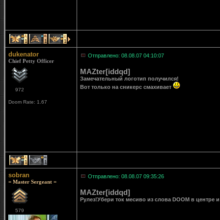
1
1
1
dukenator
Отправлено: 08.08.07 04:10:07
Chief Petty Officer
MAZter[iddqd]
Замечательный логотип получился!
Вот только на сникерс смахивает
972
Doom Rate: 1.67
1
1
sobran
Отправлено: 08.08.07 09:35:26
= Master Sergeant =
MAZter[iddqd]
Рулез!Убери ток месиво из слова DOOM в центре и
579