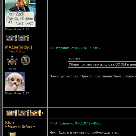
Doom Rate: 1.15
2
1
MAZter[iddqd]
Отправлено: 08.08.07 09:58:59
-= WebMaster =-
sobran :
Убери ток месиво из слова DOOM в цен
1370
Пожалуй ты прав. Просто логотипчик был собран н
Doom Rate: 1.35
1
1
1
Klon
Отправлено: 08.08.07 17:45:15
= Warrant Officer =
Иех... Щас и я чёнить попробую сделать..