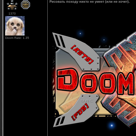
Рисовать походу никто не умеет (или не хочет).
1370
Doom Rate: 1.35