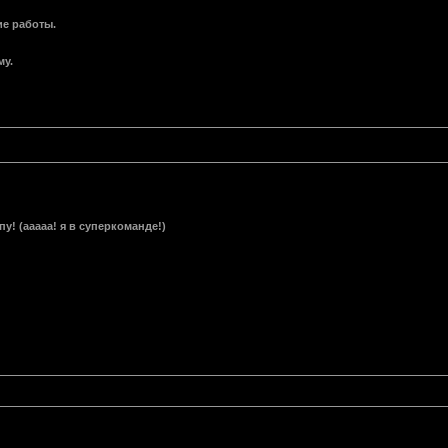
ие работы.
му.
у! (ааааа! я в суперкоманде!)