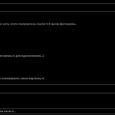
 но хоть чтото получилось после 3-4 часов фотошопа...
мосферы и для вдохновения...)
.
ю поковеркать свою картинку и
ем ничего...