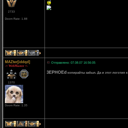
2733
Doom Rate: 1.88
1
2
2
MAZter[iddqd]
Отправлено: 07.08.07 16:56:05
-= WebMaster =-
3EPHOEd
копирайты забыл. Да и этот логотип к
1370
Doom Rate: 1.35
1
1
1