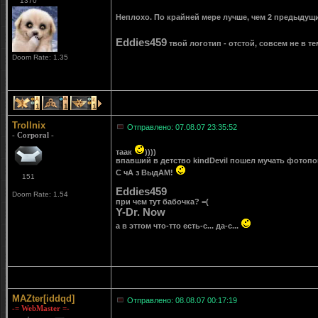
1370
Неплохо. По крайней мере лучше, чем 2 предыдущ
Eddies459
твой логотип - отстой, совсем не в те
Doom Rate: 1.35
1
1
1
Trollnix
Отправлено: 07.08.07 23:35:52
- Corporal -
таак
))))
впавший в детство kindDevil пошел мучать фотопоп
С чА з ВыдАМ!
151
Eddies459
Doom Rate: 1.54
при чем тут бабочка? =(
Y-Dr. Now
а в эттом что-тто есть-с... да-с...
MAZter[iddqd]
Отправлено: 08.08.07 00:17:19
-= WebMaster =-