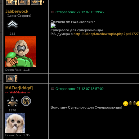
1
1
1
Jabberwock
Отправлено: 27.12.07 13:39:45
- Lance Corporal -
Сначала не туда закинул -
Суперлого для суперкоманды.
244
P.S. думера с
http://i.iddqd.ru/viewtopic.php?p=1172
Doom Rate: 1.18
1
MAZter[iddqd]
Отправлено: 27.12.07 13:57:02
-= WebMaster =-
Воистину Суперлого для Суперкоманды!
1370
Doom Rate: 1.35