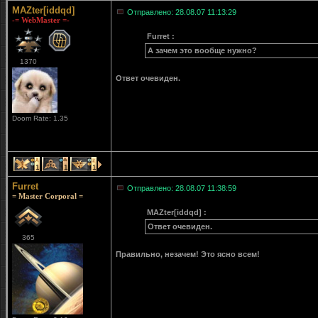
MAZter[iddqd]
Отправлено: 28.08.07 11:13:29
-= WebMaster =-
Furret :
А зачем это вообще нужно?
1370
Ответ очевиден.
Doom Rate: 1.35
1
1
1
Furret
Отправлено: 28.08.07 11:38:59
= Master Corporal =
MAZter[iddqd] :
Ответ очевиден.
365
Правильно, незачем! Это ясно всем!