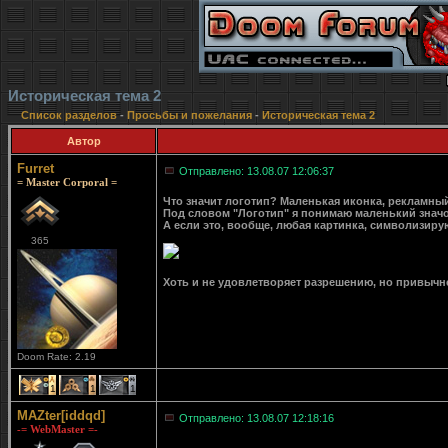
Историческая тема 2
Список разделов
-
Просьбы и пожелания
-
Историческая тема 2
Автор
Furret
Отправлено: 13.08.07 12:06:37
= Master Corporal =
Что значит логотип? Маленькая иконка, рекламный
Под словом "Логотип" я понимаю маленький значок 
А если это, вообще, любая картинка, символизирую
365
Хоть и не удовлетворяет разрешению, но привычн
Doom Rate: 2.19
1
1
1
MAZter[iddqd]
Отправлено: 13.08.07 12:18:16
-= WebMaster =-