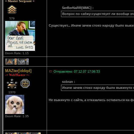
= Master Sergeant =
SerBerNaRR[MMC] :
Вопрос по сабжу:существует ли вообще эт
579
Существует... Иначе зачем стоко народу было выкин
Doom Rate: 1.15
2
1
MAZter[iddqd]
Отправлено: 07.12.07 17:06:33
-= WebMaster =-
sobran :
Иначе зачем стоко народу было выкинуто с
1370
Не выкинуто с сайта, а отказались оставаться на
Doom Rate: 1.35