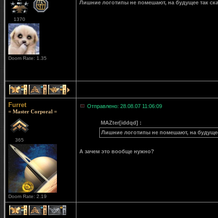
Лишние логотипы не помешают, на будущее так ска
1370
Doom Rate: 1.35
1
1
1
Furret
Отправлено: 28.08.07 11:06:09
= Master Corporal =
MAZter[iddqd] :
Лишние логотипы не помешают, на будущее 
365
А зачем это вообще нужно?
Doom Rate: 2.19
1
1
1