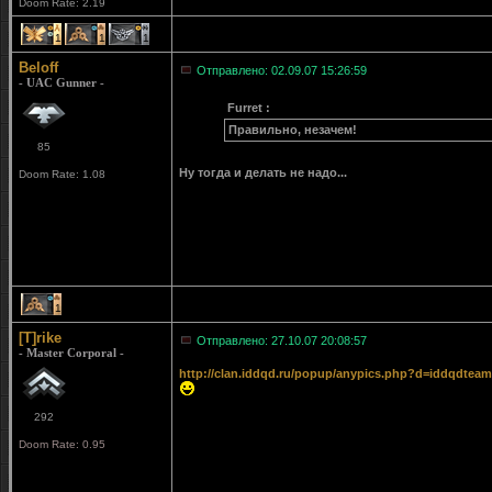
Doom Rate: 2.19
1
1
1
Beloff
Отправлено: 02.09.07 15:26:59
- UAC Gunner -
Furret :
Правильно, незачем!
85
Ну тогда и делать не надо...
Doom Rate: 1.08
1
[T]rike
Отправлено: 27.10.07 20:08:57
- Master Corporal -
http://clan.iddqd.ru/popup/anypics.php?d=iddqdteam
292
Doom Rate: 0.95