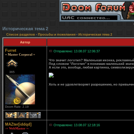
Историческая тема 2
Список разделов
-
Просьбы и пожелания
-
Историческая тема 2
Автор
Furret
Отправлено: 13.08.07 12:06:37
= Master Corporal =
Что значит логотип? Маленькая иконка, рекламный
Под словом "Логотип" я понимаю маленький значок 
А если это, вообще, любая картинка, символизирую
365
Хоть и не удовлетворяет разрешению, но привычн
Doom Rate: 2.19
1
1
1
MAZter[iddqd]
Отправлено: 13.08.07 12:18:16
-= WebMaster =-