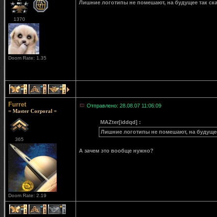
Лишние логотипы не помешают, на будущее так ска
1370
Doom Rate: 1.35
1
1
1
Furret
Отправлено: 28.08.07 11:06:09
= Master Corporal =
MAZter[iddqd] :
Лишние логотипы не помешают, на будущее 
365
А зачем это вообще нужно?
Doom Rate: 2.19
1
1
1