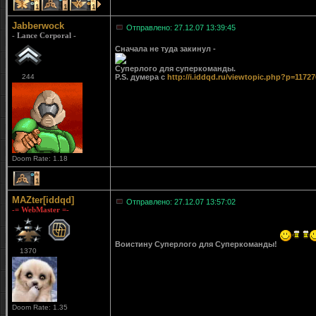
1
1
1
Jabberwock
Отправлено: 27.12.07 13:39:45
- Lance Corporal -
Сначала не туда закинул -
Суперлого для суперкоманды.
244
P.S. думера с
http://i.iddqd.ru/viewtopic.php?p=1172
Doom Rate: 1.18
1
MAZter[iddqd]
Отправлено: 27.12.07 13:57:02
-= WebMaster =-
Воистину Суперлого для Суперкоманды!
1370
Doom Rate: 1.35