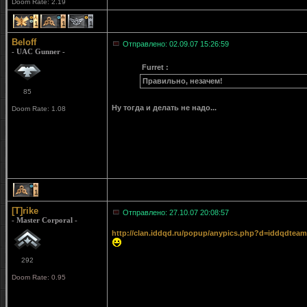
Doom Rate: 2.19
1
1
1
Beloff
Отправлено: 02.09.07 15:26:59
- UAC Gunner -
Furret :
Правильно, незачем!
85
Ну тогда и делать не надо...
Doom Rate: 1.08
1
[T]rike
Отправлено: 27.10.07 20:08:57
- Master Corporal -
http://clan.iddqd.ru/popup/anypics.php?d=iddqdteam
292
Doom Rate: 0.95