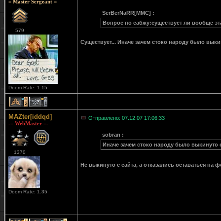
= Master Sergeant =
SerBerNaRR[MMC] :
Вопрос по сабжу:существует ли вообще эт
579
Существует... Иначе зачем стоко народу было выкин
Doom Rate: 1.15
2
1
MAZter[iddqd]
Отправлено: 07.12.07 17:06:33
-= WebMaster =-
sobran :
Иначе зачем стоко народу было выкинуто с
1370
Не выкинуто с сайта, а отказались оставаться на
Doom Rate: 1.35