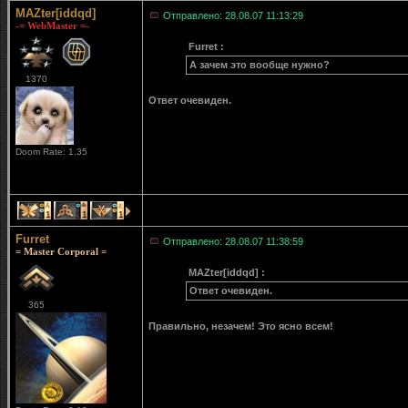
MAZter[iddqd]
Отправлено: 28.08.07 11:13:29
-= WebMaster =-
Furret :
А зачем это вообще нужно?
1370
Ответ очевиден.
Doom Rate: 1.35
1
1
1
Furret
Отправлено: 28.08.07 11:38:59
= Master Corporal =
MAZter[iddqd] :
Ответ очевиден.
365
Правильно, незачем! Это ясно всем!