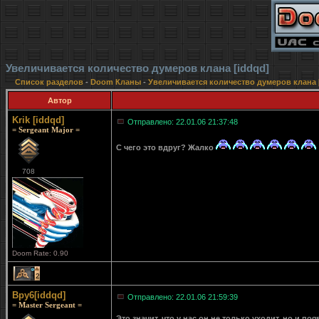
Увеличивается количество думеров клана [iddqd]
Список разделов
-
Doom Кланы
-
Увеличивается количество думеров клана 
Автор
Krik [iddqd]
Отправлено: 22.01.06 21:37:48
= Sergeant Major =
С чего это вдруг? Жалко
708
Doom Rate: 0.90
2
Bpy6[iddqd]
Отправлено: 22.01.06 21:59:39
= Master Sergeant =
Это значит, что у нас он не только уходит, но и по