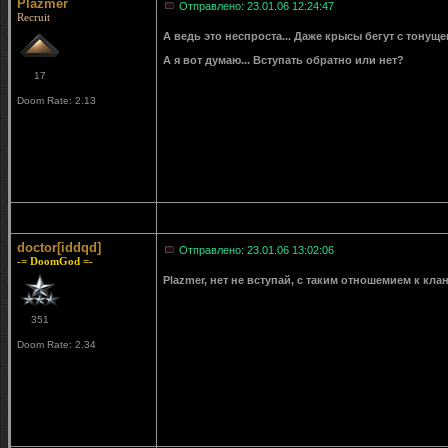
Plazmer
Отправлено: 23.01.06 12:24:47
Recruit
А ведь это неспроста... Даже крысы бегут с тонущег
А я вот думаю... Вступать обратно или нет?
17
Doom Rate: 2.13
doctor[iddqd]
Отправлено: 23.01.06 13:02:06
-= DoomGod =-
Plazmer
, нет не вступай, с таким отношемием к клану
351
Doom Rate: 2.34