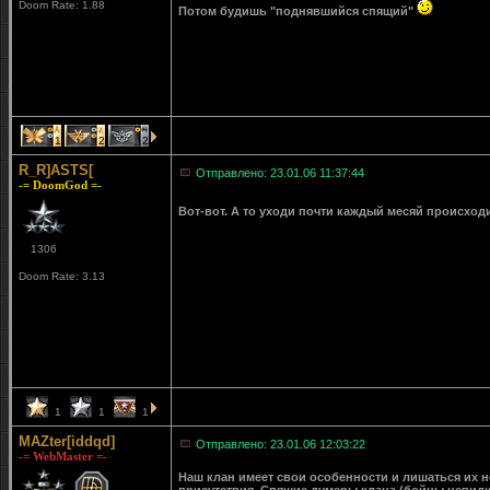
Doom Rate: 1.88
Потом будишь "поднявшийся спящий"
1
2
2
R_R]ASTS[
Отправлено: 23.01.06 11:37:44
-= DoomGod =-
Вот-вот. А то уходи почти каждый месяй происход
1306
Doom Rate: 3.13
1
1
1
MAZter[iddqd]
Отправлено: 23.01.06 12:03:22
-= WebMaster =-
Наш клан имеет свои особенности и лишаться их не