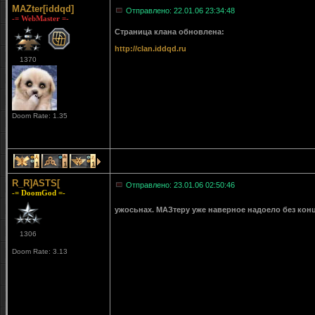
MAZter[iddqd]
Отправлено: 22.01.06 23:34:48
-= WebMaster =-
Страница клана обновлена:
http://clan.iddqd.ru
1370
Doom Rate: 1.35
1
1
1
R_R]ASTS[
Отправлено: 23.01.06 02:50:46
-= DoomGod =-
ужосьнах. МАЗтеру уже наверное надоело без кон
1306
Doom Rate: 3.13