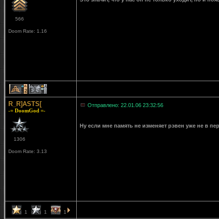
566
Doom Rate: 1.16
2
1
R_R]ASTS[
Отправлено: 22.01.06 23:32:56
-= DoomGod =-
Ну если мне память не изменяет рэвен уже не в пе
1306
Doom Rate: 3.13
1
1
1