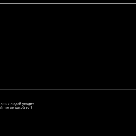
ороших людей уходит.
й что ли какой то ?