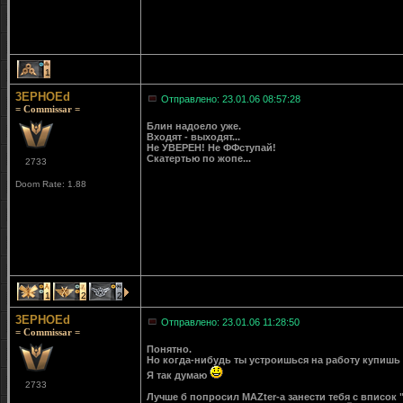
1
3EPHOEd
Отправлено: 23.01.06 08:57:28
= Commissar =
Блин надоело уже.
Входят - выходят...
Не УВЕРЕН! Не ФФступай!
Скатертью по жопе...
2733
Doom Rate: 1.88
1
2
2
3EPHOEd
Отправлено: 23.01.06 11:28:50
= Commissar =
Понятно.
Но когда-нибудь ты устроишься на работу купишь 
Я так думаю
2733
Лучше б попросил MAZter-а занести тебя с вписок