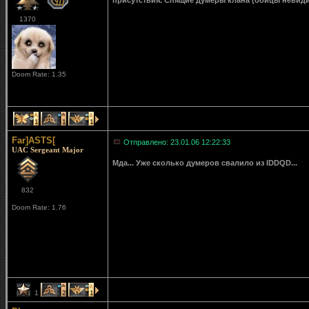
присутствия. Спящие думеры клана (бойцы невидим
1370
Doom Rate: 1.35
1
1
1
Far]ASTS[
Отправлено: 23.01.06 12:22:33
UAC Sergeant Major
Мда... Уже сколько думеров свалило из IDDQD...
832
Doom Rate: 1.76
1
2
1