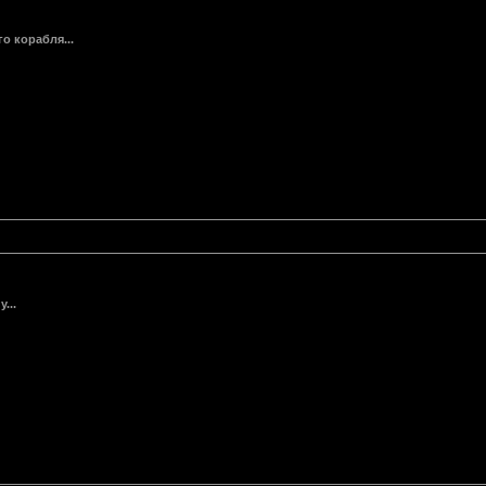
о корабля...
...