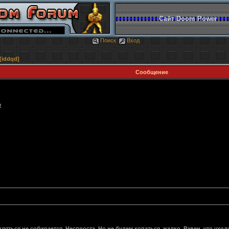
Сайт Doom Power
Поиск
Вход
[iddqd]
Сообщение
!
являться не собирается. Неспроста. Но не будем копаться, жалко, Равен, что ухо