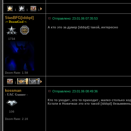
1
1
1
StasBFG[iddqd]
Отправлено: 23.01.06 07:35:53
-= DoomGod =-
А кто это за думер [iddqd] такой, интересно
1734
Doom Rate: 1.58
1
2
1
kossman
Отправлено: 23.01.06 08:49:36
- UAC Gunner -
Кто то уходит , кто то приходит , жалко столько х
Кстати в Новичках это кто такой [iddqd] безымянны
106
Doom Rate: 2.16