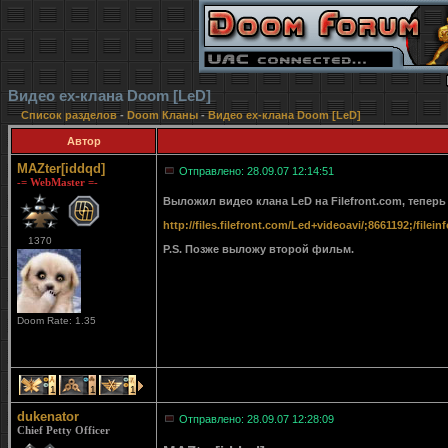
Видео ex-клана Doom [LeD]
Список разделов
-
Doom Кланы
-
Видео ex-клана Doom [LeD]
Автор
MAZter[iddqd]
Отправлено: 28.09.07 12:14:51
-= WebMaster =-
Выложил видео клана LeD на Filefront.com, теперь 
http://files.filefront.com/Led+videoavi/;8661192;/filein
1370
P.S. Позже выложу второй фильм.
Doom Rate: 1.35
1
1
1
dukenator
Отправлено: 28.09.07 12:28:09
Chief Petty Officer