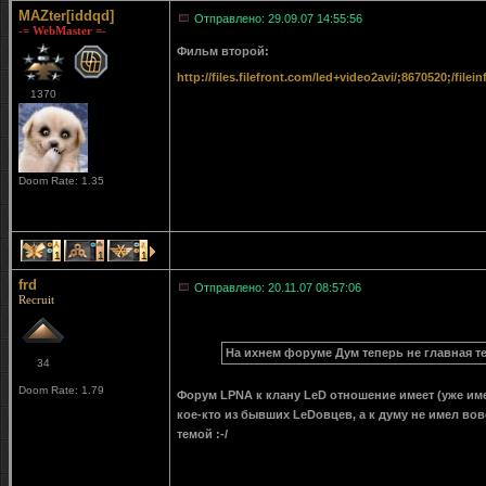
MAZter[iddqd]
Отправлено: 29.09.07 14:55:56
-= WebMaster =-
Фильм второй:
http://files.filefront.com/led+video2avi/;8670520;/filein
1370
Doom Rate: 1.35
1
1
1
frd
Отправлено: 20.11.07 08:57:06
Recruit
На ихнем форуме Дум теперь не главная те
34
Doom Rate: 1.79
Форум LPNA к клану LeD отношение имеет (уже име
кое-кто из бывших LeDовцев, а к думу не имел во
темой :-/