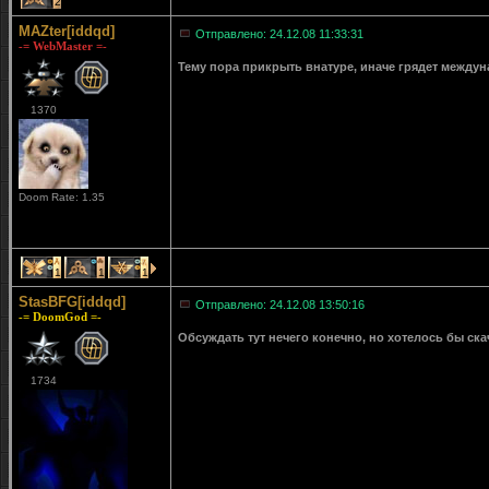
2
MAZter[iddqd]
Отправлено: 24.12.08 11:33:31
-= WebMaster =-
Тему пора прикрыть внатуре, иначе грядет между
1370
Doom Rate: 1.35
1
1
1
StasBFG[iddqd]
Отправлено: 24.12.08 13:50:16
-= DoomGod =-
Обсуждать тут нечего конечно, но хотелось бы ска
1734