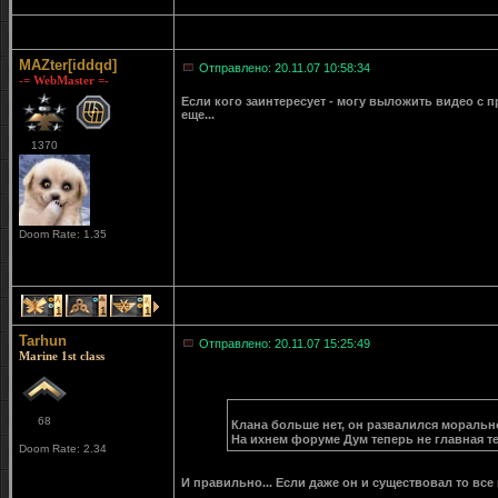
MAZter[iddqd]
Отправлено: 20.11.07 10:58:34
-= WebMaster =-
Если кого заинтересует - могу выложить видео с
еще...
1370
Doom Rate: 1.35
1
1
1
Tarhun
Отправлено: 20.11.07 15:25:49
Marine 1st class
68
Клана больше нет, он развалился моральн
На ихнем форуме Дум теперь не главная тем
Doom Rate: 2.34
И правильно... Если даже он и существовал то вс