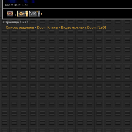
Doom Rate: 1.58
1
2
1
Страница
1
из
1
Список разделов
-
Doom Кланы
- Видео ex-клана Doom [LeD]