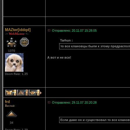
MAZter[iddqd]
Отправлено: 20.11.07 15:28:05
-= WebMaster =-
Tarhun :
то все клановцы были к этому предраспо
1370
А вот и не все!
Doom Rate: 1.35
1
1
1
frd
Отправлено: 29.11.07 20:20:28
Recruit
Если даже он и существовал то все клано
34
Doom Rate: 1.79