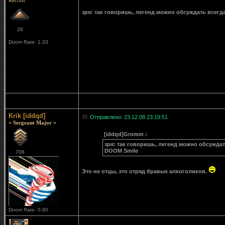
Recruit
зря: так говоришь, легенд можно обсуждать всегд
28
Doom Rate: 1.33
Krik [iddqd]
Отправлено: 23.12.08 23:19:51
= Sergeant Major =
[iddqd]Gromm :
зря: так говоришь, легенд можно обсуждать
DOOM Smile
708
Это не отцы, это отряд бравых алкоголиков.
Doom Rate: 0.90