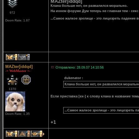
MAZter[iddqd]
Клана больше нет, он развалился морально.
На ихнем форуме Дум теперь не главная тем - сек
972
...Самое жалкое зрелище - это лицезреть падение 
Doom Rate: 1.67
1
1
MAZter[iddqd]
Отправлено: 28.09.07 14:10:56
-= WebMaster =-
dukenator :
Клана больше нет, он развалился моральн
1370
Если приставка [ex-] к слову клана в название тем
...Самое жалкое зрелище - это лицезреть па
Doom Rate: 1.35
+1
1
1
1