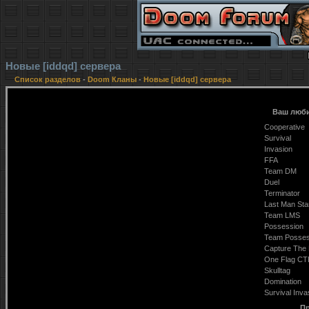
Новые [iddqd] сервера
Список разделов
-
Doom Кланы
-
Новые [iddqd] сервера
Ваш люби
Cooperative
Survival
Invasion
FFA
Team DM
Duel
Terminator
Last Man Sta
Team LMS
Possession
Team Posses
Capture The 
One Flag CT
Skulltag
Domination
Survival Inva
Пр