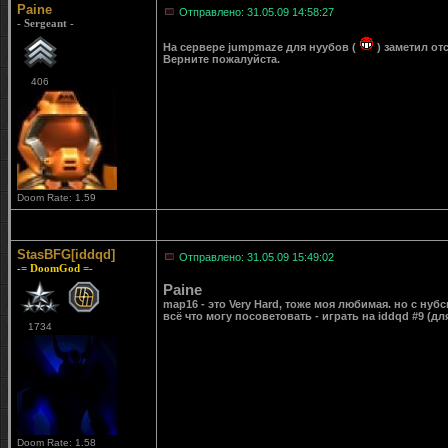
Paine
Отправлено: 31.05.09 14:58:27
- Sergeant -
На сервере jumpmaze для нуубов (
) заметил от
Верните пожалуйста.
406
Doom Rate: 1.59
StasBFG[iddqd]
Отправлено: 31.05.09 15:49:02
-= DoomGod =-
Paine
map16 - это Very Hard, тоже моя любимая. но с нубс
всё что могу посоветовать - играть на iddqd #9 (
1734
Doom Rate: 1.58