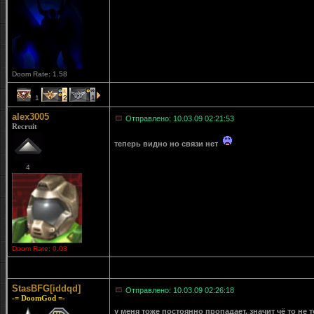
Doom Rate: 1.58
1
2
1
alex3005
Отправлено: 10.03.09 02:21:53
Recruit
теперь видно но связи нет
4
Doom Rate: 0.03
StasBFG[iddqd]
Отправлено: 10.03.09 02:26:18
-= DoomGod =-
у меня тоже постоянно пропадает. значит чё то не 