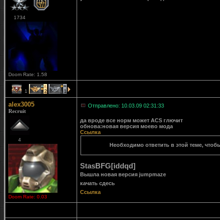
1734
Doom Rate: 1.58
1
2
1
alex3005
Отправлено: 10.03.09 02:31:33
Recruit
да вроде все норм может ACS глючит
обнова:новая версия моево мода
Ссылка
4
Необходимо ответить в этой теме, чтобы
StasBFG[iddqd]
Вышла новая версия jumpmaze
качать сдесь
Ссылка
Doom Rate: 0.03