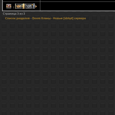
1
2
1
Страница
3
из
3
Список разделов
-
Doom Кланы
- Новые [iddqd] сервера