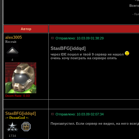
Всего
- Го
Автор
alex3005
Отправлено: 10.03.09 01:38:29
Recruit
StasBFG[iddqd]
через IDE пошол и твой 9 сервер не нашол
очень хочу поиграть на сервере опять
4
Doom Rate: 0.03
StasBFG[iddqd]
Отправлено: 10.03.09 02:07:34
-= DoomGod =-
Перезапустил. Если сервер не видно, на него всегд
1734