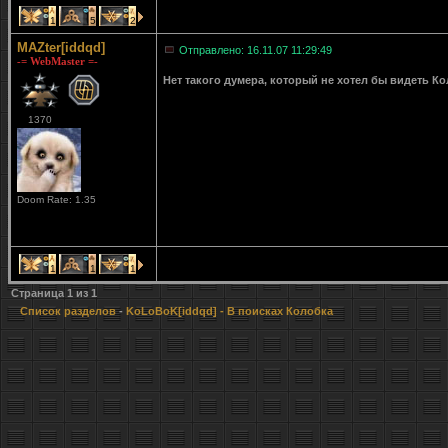
1
5
2
MAZter[iddqd]
Отправлено: 16.11.07 11:29:49
-= WebMaster =-
Нет такого думера, который не хотел бы видеть Кол
1370
Doom Rate: 1.35
1
1
1
Страница
1
из
1
Список разделов
-
KoLoBoK[iddqd]
- В поисках Колобка