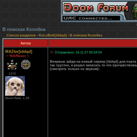
В поисках Колобка
Список разделов
-
KoLoBoK[iddqd]
-
В поисках Колобка
Автор
MAZter[iddqd]
Отправлено: 16.11.07 00:54:54
-= WebMaster =-
Впервые зайдя на новый сервер [iddqd] для порта 
так грустно, я решил записать то что прочувство
(смотреть только со звуком):
1370
Doom Rate: 1.35