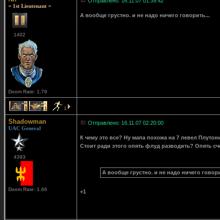
Отправлено: 16.11.07 01:39:42
= 1st Lieutenant =
А вообще грустно. и не надо ничего говорить...
1402
Doom Rate: 1.79
1
1
1
Shadowman
Отправлено: 16.11.07 02:20:00
UAC General
К чему это все? Ну мапа похожа на 7 левел Плутон
Стоит ради этого опять флуд разводить? Опять с
4393
А вообще грустно. и не надо ничего говори
Doom Rate: 1.66
+1